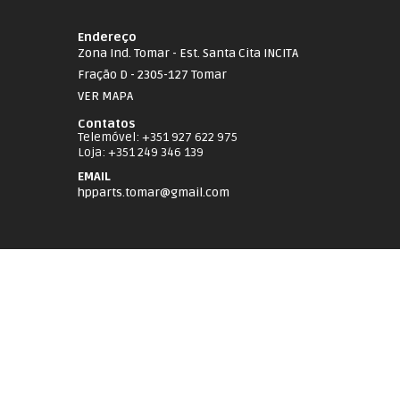
Endereço
Zona Ind. Tomar - Est. Santa Cita INCITA
Fração D - 2305-127 Tomar
VER MAPA
Contatos
Telemóvel
: +351 927 622 975
Loja
: +351 249 346 139
EMAIL
hpparts.tomar@gmail.com